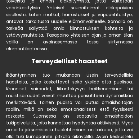
toiveista jo ennen eläköitymistä, jotta vältetään
väärinkäsityksiä. Yhteiset suunnitelmat eläkepäivien
sisällöstä, kuten matkat, harrastukset ja vapaaehtoistyö,
antavat tarkoitusta uudelle elämänvaiheelle. Samalla on
tärkeää säilyttää omia kiinnostuksen kohteita ja
ystävyyssuhteita. Tasapaino yhteisen ajan ja oman tilan
välillä on avainasemassa tässä siirtymässä
elämäntilanteessa.
Terveydelliset haasteet
Ikääntyminen tuo mukanaan usein terveydellisiä
haasteita, jotka koskettavat sekä yksilöä että puolisoa.
Krooniset sairaudet, liikuntakyvyn heikkeneminen tai
muistisairaudet voivat muuttaa parisuhteen dynamiikkaa
merkittävästi. Toinen puoliso voi joutua omaishoitajan
rooliin, mikä on sekä emotionaalisesti että fyysisesti
raskasta. Suomessa on saatavilla omaishoidon
tukipalveluita, joita kannattaa hyödyntää aktiivisesti. Myös
omasta jaksamisesta huolehtiminen on tärkeää, jotta voi
olla tuki kumppanille pitkällä aikavälillä. Avoin keskustelu