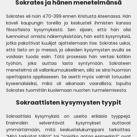
Sokrates ja hänen menetelmänsä
Sokrates eli noin 470-399 ennen Kristusta Ateenassa. Hän
käveli kaupungin toreilla ja keskusteli ihmisten kanssa
filosofisista kysymyksistä. Sen sijaan, että hän olisi
luennoinut omista näkemyksistään, hän esitti kysymyksiä,
jotka pakottivat kuulijat ajattelemaan itse. Sokrates uskoi,
että tieto on jo meissä, ja oikeiden kysymysten avulla se
voidaan tuoda esiin. Tätä prosessia hän vertasi kätilön
työhön, joka auttaa lasta syntymään. Sokrateen
menetelmä oli vallankumouksellinen, sillä se siirsi huomion
opettajasta oppilaaseen. Se asetti myös valmiit totuudet
kyseenalaisiksi, mikä oli aikanaan vaarallista; lopulta
Sokrates tuomittiin kuolemaan nuorten turmelemisesta.
Sokraattisten kysymysten tyypit
Sokraattisia kysymyksiä on useita erilaisia tyyppejä.
Ensinnäkin selventävät kysymykset auttavat
ymmärtämään, mitä keskustelukumppani tarkoittaa.
“Mitä tarkoitat tällä?” tai “Voisitko antaa esimerkin?” ovat