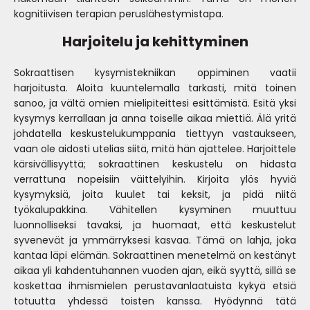
kognitiivisen terapian peruslähestymistapa.
Harjoitelu ja kehittyminen
Sokraattisen kysymistekniikan oppiminen vaatii
harjoitusta. Aloita kuuntelemalla tarkasti, mitä toinen
sanoo, ja vältä omien mielipiteittesi esittämistä. Esitä yksi
kysymys kerrallaan ja anna toiselle aikaa miettiä. Älä yritä
johdatella keskustelukumppania tiettyyn vastaukseen,
vaan ole aidosti utelias siitä, mitä hän ajattelee. Harjoittele
kärsivällisyyttä; sokraattinen keskustelu on hidasta
verrattuna nopeisiin väittelyihin. Kirjoita ylös hyviä
kysymyksiä, joita kuulet tai keksit, ja pidä niitä
työkalupakkina. Vähitellen kysyminen muuttuu
luonnolliseksi tavaksi, ja huomaat, että keskustelut
syvenevät ja ymmärryksesi kasvaa. Tämä on lahja, joka
kantaa läpi elämän. Sokraattinen menetelmä on kestänyt
aikaa yli kahdentuhannen vuoden ajan, eikä syyttä, sillä se
koskettaa ihmismielen perustavanlaatuista kykyä etsiä
totuutta yhdessä toisten kanssa. Hyödynnä tätä