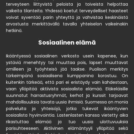
terveyteen liittyvistä peloista ja toiveista helpottaa
vaikeita tilanteita. Yhdessä koetut terveydelliset haasteet
voivat syventää parin yhteyttä ja vahvistaa keskinäistä
arvostusta merkittävällä tavalla yhteiselon vaikeinakin
hetkinä.
Sosiaalinen elämä
Ikääntyessä sosiaalinen verkosto usein kapenee, kun
ystäviä menehtyy tai muuttaa pois, lapset muuttavat
omilleen ja työyhteisö jää taakse. Puolison merkitys
tärkeimpänä sosiaalisena kumppanina korostuu. On
kuitenkin tärkeää, että pari ei eristäydy vain kahdestaan,
vaan ylläpitää aktiivista sosiaalista elämää. Eläkeläisille
suunnatut harrastusryhmät, kerhot ja kurssit tarjoavat
mahdollisuuksia tavata uusia ihmisiä. Suomessa on monia
palveluita ja yhteisöjä, jotka tukevat ikääntyvien
sosiaalista hyvinvointia. Lastenlasten kanssa vietetty aika
rikastuttaa elämää ja tuo uusia ulottuvuuksia
parisuhteeseen. Aktiivinen elämäntyyli ylläpitää sekä