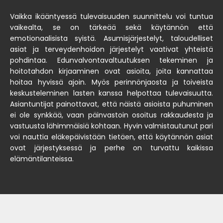
Vaikka ikääntyessä tulevaisuuden suunnittelu voi tuntua
vaikealta, se on tärkeää sekä käytännön että
emotionaalisista syistä. Asumisjärjestelyt, taloudelliset
asiat ja terveydenhoidon järjestelyt vaativat yhteistä
pohdintaa. Edunvalvontavaltuutuksen tekeminen ja
hoitotahdon kirjaaminen ovat asioita, joita kannattaa
hoitaa hyvissä ajoin. Myös perinnönjaosta ja toiveista
keskusteleminen lasten kanssa helpottaa tulevaisuutta.
Asiantuntijat painottavat, että näistä asioista puhuminen
ei ole synkkää, vaan päinvastoin osoitus rakkaudesta ja
vastuusta lähimmäisiä kohtaan. Hyvin valmistautunut pari
voi nauttia eläkepäivistään tietäen, että käytännön asiat
ovat järjestyksessä ja perhe on turvattu kaikissa
elämäntilanteissa.