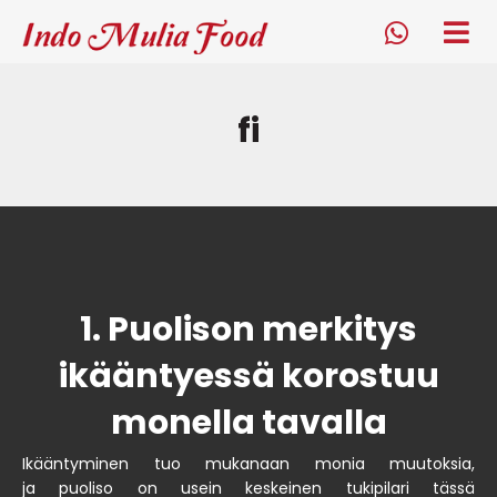
Indo Mulia Food
tog
me
whatsapp
fi
1. Puolison merkitys
ikääntyessä korostuu
monella tavalla
Ikääntyminen tuo mukanaan monia muutoksia,
ja
puoliso
on usein keskeinen tukipilari tässä