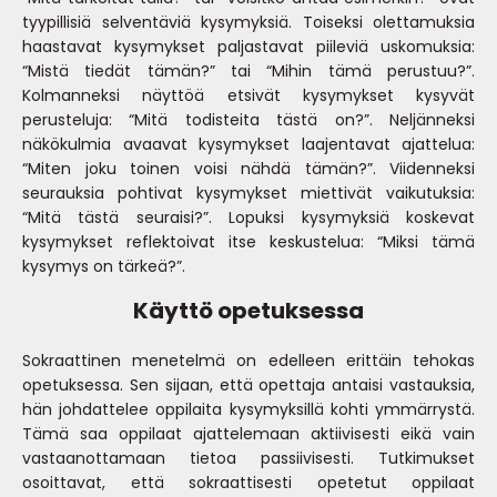
tyypillisiä selventäviä kysymyksiä. Toiseksi olettamuksia
haastavat kysymykset paljastavat piileviä uskomuksia:
“Mistä tiedät tämän?” tai “Mihin tämä perustuu?”.
Kolmanneksi näyttöä etsivät kysymykset kysyvät
perusteluja: “Mitä todisteita tästä on?”. Neljänneksi
näkökulmia avaavat kysymykset laajentavat ajattelua:
“Miten joku toinen voisi nähdä tämän?”. Viidenneksi
seurauksia pohtivat kysymykset miettivät vaikutuksia:
“Mitä tästä seuraisi?”. Lopuksi kysymyksiä koskevat
kysymykset reflektoivat itse keskustelua: “Miksi tämä
kysymys on tärkeä?”.
Käyttö opetuksessa
Sokraattinen menetelmä on edelleen erittäin tehokas
opetuksessa. Sen sijaan, että opettaja antaisi vastauksia,
hän johdattelee oppilaita kysymyksillä kohti ymmärrystä.
Tämä saa oppilaat ajattelemaan aktiivisesti eikä vain
vastaanottamaan tietoa passiivisesti. Tutkimukset
osoittavat, että sokraattisesti opetetut oppilaat