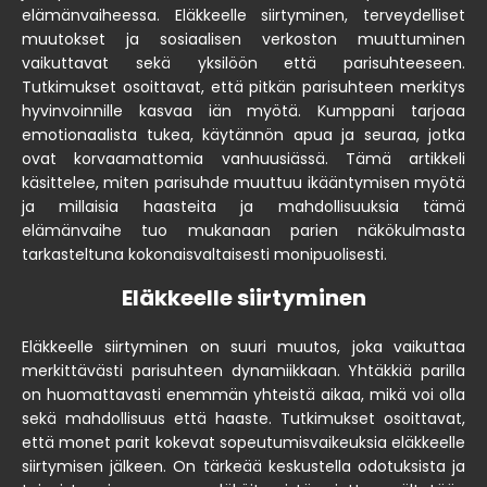
elämänvaiheessa. Eläkkeelle siirtyminen, terveydelliset
muutokset ja sosiaalisen verkoston muuttuminen
vaikuttavat sekä yksilöön että parisuhteeseen.
Tutkimukset osoittavat, että pitkän parisuhteen merkitys
hyvinvoinnille kasvaa iän myötä. Kumppani tarjoaa
emotionaalista tukea, käytännön apua ja seuraa, jotka
ovat korvaamattomia vanhuusiässä. Tämä artikkeli
käsittelee, miten parisuhde muuttuu ikääntymisen myötä
ja millaisia haasteita ja mahdollisuuksia tämä
elämänvaihe tuo mukanaan parien näkökulmasta
tarkasteltuna kokonaisvaltaisesti monipuolisesti.
Eläkkeelle siirtyminen
Eläkkeelle siirtyminen on suuri muutos, joka vaikuttaa
merkittävästi parisuhteen dynamiikkaan. Yhtäkkiä parilla
on huomattavasti enemmän yhteistä aikaa, mikä voi olla
sekä mahdollisuus että haaste. Tutkimukset osoittavat,
että monet parit kokevat sopeutumisvaikeuksia eläkkeelle
siirtymisen jälkeen. On tärkeää keskustella odotuksista ja