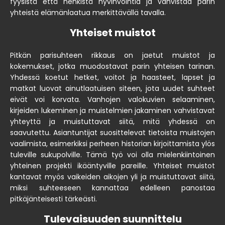
fyysistä että henkistä hyvinvointia ja vahvistaa parin
yhteistä elämänlaatua merkittävällä tavalla.
Yhteiset muistot
Pitkän parisuhteen rikkaus on jaetut muistot ja
kokemukset, jotka muodostavat parin yhteisen tarinan.
Yhdessä koetut hetket, voitot ja haasteet, lapset ja
matkat luovat ainutlaatuisen siteen, jota uudet suhteet
eivät voi korvata. Vanhojen valokuvien selaaminen,
kirjeiden lukeminen ja muistelmien jakaminen vahvistavat
yhteyttä ja muistuttavat siitä, mitä yhdessä on
saavutettu. Asiantuntijat suosittelevat tietoista muistojen
vaalimista, esimerkiksi perheen historian kirjoittamista ylös
tuleville sukupolville. Tämä työ voi olla mielenkiintoinen
yhteinen projekti ikääntyville pareille. Yhteiset muistot
kantavat myös vaikeiden aikojen yli ja muistuttavat siitä,
miksi suhteeseen kannattaa edelleen panostaa
pitkäjänteisesti tärkeästi.
Tulevaisuuden suunnittelu