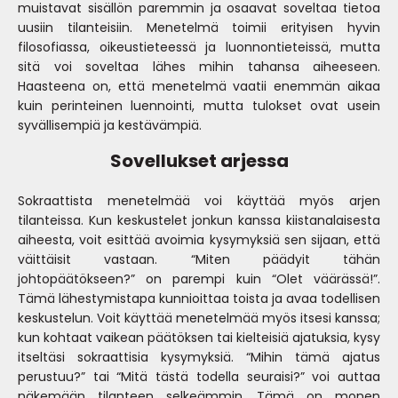
muistavat sisällön paremmin ja osaavat soveltaa tietoa
uusiin tilanteisiin. Menetelmä toimii erityisen hyvin
filosofiassa, oikeustieteessä ja luonnontieteissä, mutta
sitä voi soveltaa lähes mihin tahansa aiheeseen.
Haasteena on, että menetelmä vaatii enemmän aikaa
kuin perinteinen luennointi, mutta tulokset ovat usein
syvällisempiä ja kestävämpiä.
Sovellukset arjessa
Sokraattista menetelmää voi käyttää myös arjen
tilanteissa. Kun keskustelet jonkun kanssa kiistanalaisesta
aiheesta, voit esittää avoimia kysymyksiä sen sijaan, että
väittäisit vastaan. “Miten päädyit tähän
johtopäätökseen?” on parempi kuin “Olet väärässä!”.
Tämä lähestymistapa kunnioittaa toista ja avaa todellisen
keskustelun. Voit käyttää menetelmää myös itsesi kanssa;
kun kohtaat vaikean päätöksen tai kielteisiä ajatuksia, kysy
itseltäsi sokraattisia kysymyksiä. “Mihin tämä ajatus
perustuu?” tai “Mitä tästä todella seuraisi?” voi auttaa
näkemään tilanteen selkeämmin. Tämä on monen