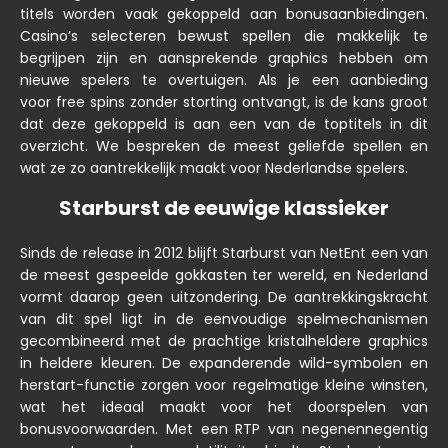
titels worden vaak gekoppeld aan bonusaanbiedingen.
Casino’s selecteren bewust spellen die makkelijk te
begrijpen zijn en aansprekende graphics hebben om
nieuwe spelers te overtuigen. Als je een aanbieding
voor
free spins zonder storting
ontvangt, is de kans groot
dat deze gekoppeld is aan een van de toptitels in dit
overzicht. We bespreken de meest geliefde spellen en
wat ze zo aantrekkelijk maakt voor Nederlandse spelers.
Starburst de eeuwige klassieker
Sinds de release in 2012 blijft Starburst van NetEnt een van
de meest gespeelde gokkasten ter wereld, en Nederland
vormt daarop geen uitzondering. De aantrekkingskracht
van dit spel ligt in de eenvoudige spelmechanismen
gecombineerd met de prachtige kristalheldere graphics
in heldere kleuren. De expanderende wild-symbolen en
herstart-functie zorgen voor regelmatige kleine winsten,
wat het ideaal maakt voor het doorspelen van
bonusvoorwaarden. Met een RTP van negenennegentig