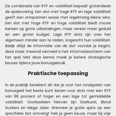
De combinatie van RTP en volatiliteit bepaalt grotendeels
de spelervaring. Een slot met hoge RTP en lage volatiliteit
geeft een ontspannen sessie met regelmatig kleine wins.
Een slot met hoge RTP en hoge volatiliteit biedt mooie
kansen op grote uitbetalingen, maar vereist meer geduld
en een groter budget. Lage RTP slots zijn over het
algemeen minder aan te raden, ongeacht hun volatiliteit.
Bekijk altijd de informatie van de slot voordat je begint,
deze staat meestal vermeld in het informatiescherm van
het spel. Met deze kennis maak je betere strategische
keuzes tijdens jouw bonusgebruik.
Praktische toepassing
In de praktijk betekent dit dat je voor het rondspelen van
bonusgeld het beste kunt kiezen voor slots met een RTP
van 96 procent of hoger en een lage tot gemiddelde
volatiliteit. Voorbeelden hiervan zijn Starburst, Blood
Suckers en Mega Joker. Wanneer je gratis spins op een
specifieke slot ontvangt heb je geen keuze, maar bij vrije