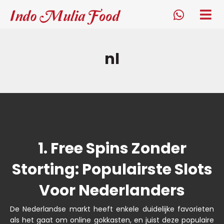
Indo Mulia Food
tog
me
whatsapp
nl
1. Free Spins Zonder
Storting: Populairste Slots
Voor Nederlanders
De Nederlandse markt heeft enkele duidelijke favorieten
als het gaat om online gokkasten, en juist deze populaire