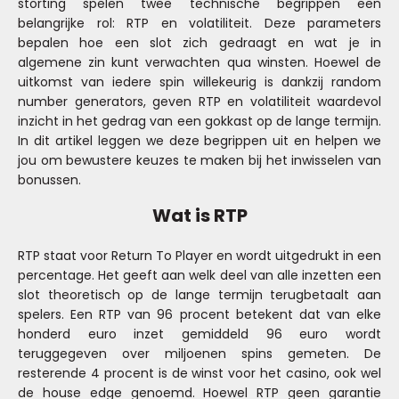
storting
spelen twee technische begrippen een
belangrijke rol: RTP en volatiliteit. Deze parameters
bepalen hoe een slot zich gedraagt en wat je in
algemene zin kunt verwachten qua winsten. Hoewel de
uitkomst van iedere spin willekeurig is dankzij random
number generators, geven RTP en volatiliteit waardevol
inzicht in het gedrag van een gokkast op de lange termijn.
In dit artikel leggen we deze begrippen uit en helpen we
jou om bewustere keuzes te maken bij het inwisselen van
bonussen.
Wat is RTP
RTP staat voor Return To Player en wordt uitgedrukt in een
percentage. Het geeft aan welk deel van alle inzetten een
slot theoretisch op de lange termijn terugbetaalt aan
spelers. Een RTP van 96 procent betekent dat van elke
honderd euro inzet gemiddeld 96 euro wordt
teruggegeven over miljoenen spins gemeten. De
resterende 4 procent is de winst voor het casino, ook wel
de house edge genoemd. Hoewel RTP geen garantie