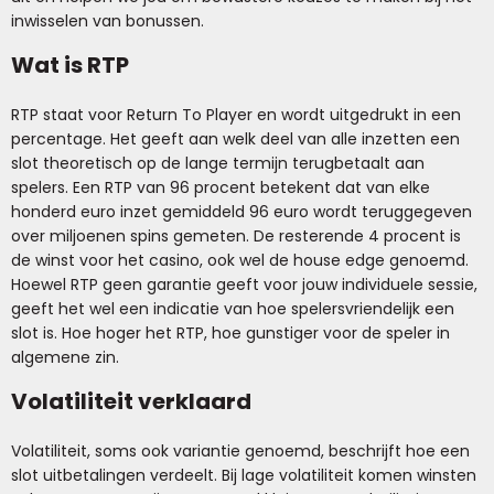
inwisselen van bonussen.
Wat is RTP
RTP staat voor Return To Player en wordt uitgedrukt in een
percentage. Het geeft aan welk deel van alle inzetten een
slot theoretisch op de lange termijn terugbetaalt aan
spelers. Een RTP van 96 procent betekent dat van elke
honderd euro inzet gemiddeld 96 euro wordt teruggegeven
over miljoenen spins gemeten. De resterende 4 procent is
de winst voor het casino, ook wel de house edge genoemd.
Hoewel RTP geen garantie geeft voor jouw individuele sessie,
geeft het wel een indicatie van hoe spelersvriendelijk een
slot is. Hoe hoger het RTP, hoe gunstiger voor de speler in
algemene zin.
Volatiliteit verklaard
Volatiliteit, soms ook variantie genoemd, beschrijft hoe een
slot uitbetalingen verdeelt. Bij lage volatiliteit komen winsten