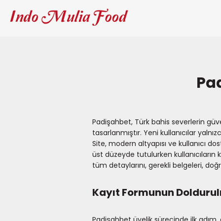
Indo Mulia Food
Pad
Padişahbet, Türk bahis severlerin güven
tasarlanmıştır. Yeni kullanıcılar yalnı
Site, modern altyapısı ve kullanıcı do
üst düzeyde tutulurken kullanıcıların k
tüm detaylarını, gerekli belgeleri, do
Kayıt Formunun Dolduru
Padişahbet üyelik sürecinde ilk adım,