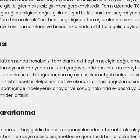
e gibi bilgilerin eksiksiz girilmesi gerekmektedir. Form üzerinde
ği bu bilginin doğru girilmesi şarttır. Kullanıcı adı seçimi yapar
ara birimi olarak Türk Lirası seçildiğinde tüm işlemler bu birim üz
 kayıt tamamlanır ve hesabınız anında aktif hale gelir, böylece s
sı
latformunda hesabınızı tam olarak aktifleştirmek için doğrula
lamayı önleme yönetmelikleri çerçevesinde zorunlu tutulmuştur v
izin önlü arkalı fotoğrafını, son üç aya ait ikametgah belgesini 
niz istenecektir. Belgelerin net ve okunaklı olması doğrulama süres
 24 saat içinde inceleyerek onaylar ve sonuç hakkında e-posta yol
eri artırılır.
Yararlanma
’in cömert hoş geldin bonus kampanyalarından otomatik olarak yara
r bahisleri veya casino seçeneklerine göre farklı bonus paketler