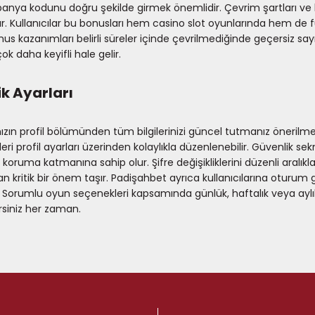
anya kodunu doğru şekilde girmek önemlidir. Çevrim şartları ve
tır. Kullanıcılar bu bonusları hem casino slot oyunlarında hem de f
Bonus kazanımları belirli süreler içinde çevrilmediğinde geçersiz s
k daha keyifli hale gelir.
ik Ayarları
ın profil bölümünden tüm bilgilerinizi güncel tutmanız önerilmekt
eri profil ayarları üzerinden kolaylıkla düzenlenebilir. Güvenlik s
 bir koruma katmanına sahip olur. Şifre değişikliklerini düzenli ara
 kritik bir önem taşır. Padişahbet ayrıca kullanıcılarına oturum 
rır. Sorumlu oyun seçenekleri kapsamında günlük, haftalık veya aylık 
lirsiniz her zaman.