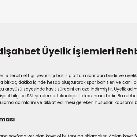
işahbet Üyelik İşlemleri Reh
le tercih ettiği çevrimiçi bahis platformlarından biridir ve üyelik
zca birkaç dakika içinde hesap oluşturarak spor bahisleri ve canlı c
stu arayüzü sayesinde kayıt sürecini en aza indirmiştir. Üyelik ad
işisel bilgileri SSL şifreleme teknolojisi ile korunmaktadır. Bu reh
ğrulama adımlarını ve dikkat edilmesi gereken hususları kapsamlı bi
lması
 ana sayfada yer alan kayıt ol butonuna tıklamaktır. Açılan kayıt